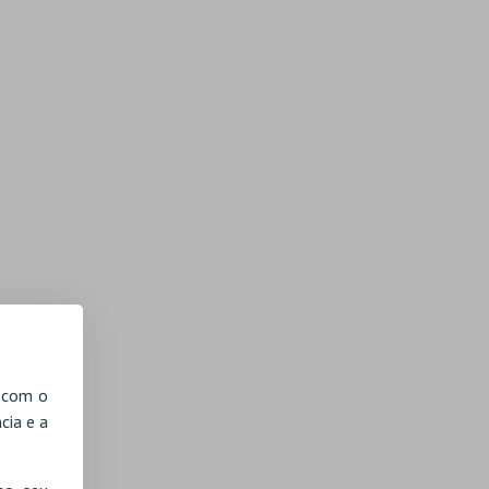
, com o
cia e a