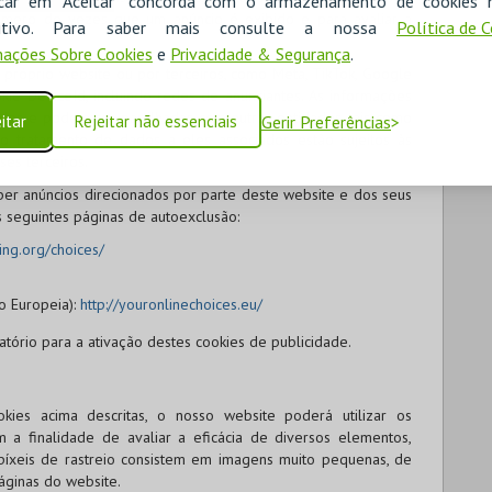
icar em "Aceitar" concorda com o armazenamento de cookies 
úmero de vezes que um anúncio é exibido e para avaliar a
ositivo. Para saber mais consulte a nossa
Política de 
ações Sobre Cookies
e
Privacidade & Segurança
.
próprio website ou por terceiros, como Meta, TikTok, Google
ie DeviceId, incluindo redes de anunciantes. As informações
tados e podem ser partilhadas com outras entidades, tais como
itar
Rejeitar não essenciais
Gerir Preferências
 o tratamento de dados a eles associados estão sujeitos às
ses terceiros.
ber anúncios direcionados por parte deste website e dos seus
as seguintes páginas de autoexclusão:
ing.org/choices/
o Europeia):
http://youronlinechoices.eu/
atório para a ativação destes cookies de publicidade.
kies acima descritas, o nosso website poderá utilizar os
m a finalidade de avaliar a eficácia de diversos elementos,
es píxeis de rastreio consistem em imagens muito pequenas, de
páginas do website.