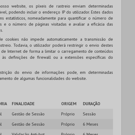
nosso website, os píxeis de rastreio enviam determinadas
vel, podendo incluir o endereço IP do utilizador. Estes dados
ins estatísticos, nomeadamente para quantificar o número de
ipos e o número de páginas visitadas e avaliar a eficácia das
s.
de cookies não impede automaticamente a transmissão de
treio. Todavia, o utilizador poderá restringir o envio destes
de Internet de forma a limitar o carregamento de conteúdos
o, às definições de firewall ou a extensões específicas do
strição do envio de informações pode, em determinadas
namento de algumas funcionalidades do website.
RIA
FINALIDADE
ORIGEM
DURAÇÃO
l
Gestão de Sessão
Próprio
Sessão
l
Gestão de Sessão
Próprio
6 Meses
l
Validação Anti-bot
Próprio
6 Meses