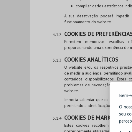
compilar dados estatísticos ind
A sua desativação poderá impedir
funcionamento do website.
COOKIES DE PREFERÊNCIA
Permitem memorizar escolhas ef
proporcionando uma experiência de n
COOKIES ANALÍTICOS
O website e/ou os respetivos prestad
de medir a audiência, permitindo ava
conteúdos disponibilizados. Estes c
problemas de navegação, contribuind
website.
Bem-v
Importa salientar que os dados reco
permitindo a identificação individual d
O noss
seu co
COOKIES DE MARKETING E
perceb
Estes cookies recolhem informaçõe
posteriormente utilizadas para aprese