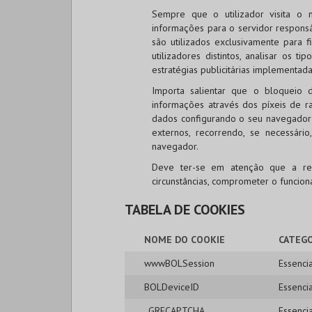
Sempre que o utilizador visita o 
informações para o servidor responsá
são utilizados exclusivamente para f
utilizadores distintos, analisar os t
estratégias publicitárias implementada
Importa salientar que o bloqueio 
informações através dos píxeis de ras
dados configurando o seu navegador 
externos, recorrendo, se necessári
navegador.
Deve ter-se em atenção que a re
circunstâncias, comprometer o funcio
TABELA DE COOKIES
NOME DO COOKIE
CATEGO
wwwBOLSession
Essencia
BOLDeviceID
Essencia
_GRECAPTCHA
Essencia