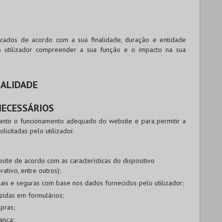
ificados de acordo com a sua finalidade, duração e entidade
o utilizador compreender a sua função e o impacto na sua
NALIDADE
NECESSÁRIOS
rantir o funcionamento adequado do website e para permitir a
licitadas pelo utilizador.
ite de acordo com as características do dispositivo
ativo, entre outros);
oais e seguras com base nos dados fornecidos pelo utilizador;
zidas em formulários;
mpras;
ança;