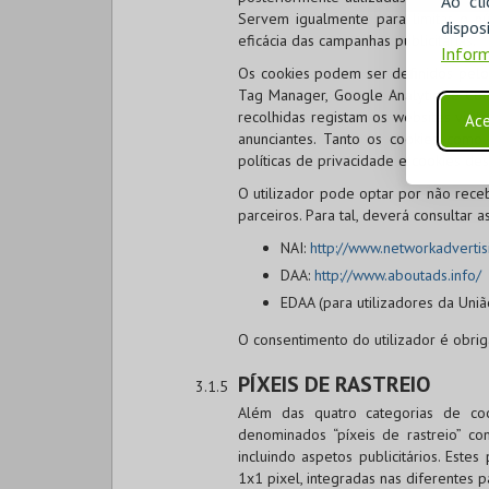
Ao cl
Servem igualmente para limitar o n
disp
eficácia das campanhas publicitárias.
Inform
Os cookies podem ser definidos pelo 
Tag Manager, Google Analytics e Cook
recolhidas registam os websites visi
Ace
anunciantes. Tanto os cookies como
políticas de privacidade e cookies des
O utilizador pode optar por não rece
parceiros. Para tal, deverá consultar 
NAI:
http://www.networkadvertis
DAA:
http://www.aboutads.info/
EDAA (para utilizadores da Uniã
O consentimento do utilizador é obrig
PÍXEIS DE RASTREIO
Além das quatro categorias de coo
denominados “píxeis de rastreio” co
incluindo aspetos publicitários. Est
1x1 pixel, integradas nas diferentes 