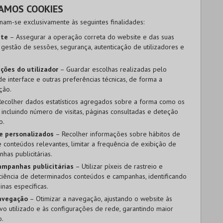
ZAMOS COOKIES
inam-se exclusivamente às seguintes finalidades:
ite
– Assegurar a operação correta do website e das suas
a gestão de sessões, segurança, autenticação de utilizadores e
ções do utilizador
– Guardar escolhas realizadas pelo
de interface e outras preferências técnicas, de forma a
ção.
ecolher dados estatísticos agregados sobre a forma como os
 incluindo número de visitas, páginas consultadas e deteção
o.
e personalizados
– Recolher informações sobre hábitos de
conteúdos relevantes, limitar a frequência de exibição de
has publicitárias.
campanhas publicitárias
– Utilizar píxeis de rastreio e
iciência de determinados conteúdos e campanhas, identificando
nas específicas.
navegação
– Otimizar a navegação, ajustando o website às
tivo utilizado e às configurações de rede, garantindo maior
o.