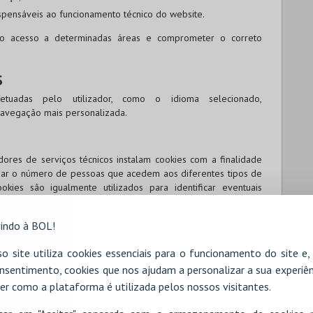
ispensáveis ao funcionamento técnico do website.
 o acesso a determinadas áreas e comprometer o correto
S
etuadas pelo utilizador, como o idioma selecionado,
avegação mais personalizada.
ores de serviços técnicos instalam cookies com a finalidade
liar o número de pessoas que acedem aos diferentes tipos de
ookies são igualmente utilizados para identificar eventuais
o para a melhoria contínua da experiência de utilização do
indo à BOL!
lhidos através destes cookies são agregados e anónimos, não
os visitantes.
o site utiliza cookies essenciais para o funcionamento do site e
nsentimento, cookies que nos ajudam a personalizar a sua experiên
 PUBLICIDADE
er como a plataforma é utilizada pelos nossos visitantes.
s sobre os hábitos de navegação do utilizador, que são
ntar anúncios mais relevantes, ajustados aos seus interesses.