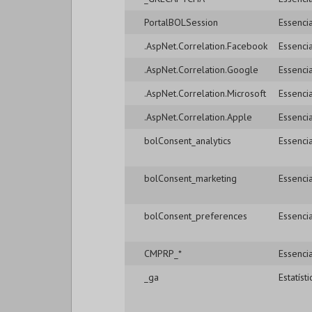
PortalBOLSession
Essencia
.AspNet.Correlation.Facebook
Essencia
.AspNet.Correlation.Google
Essencia
.AspNet.Correlation.Microsoft
Essencia
.AspNet.Correlation.Apple
Essencia
bolConsent_analytics
Essencia
bolConsent_marketing
Essencia
bolConsent_preferences
Essencia
CMPRP_*
Essencia
_ga
Estatísti